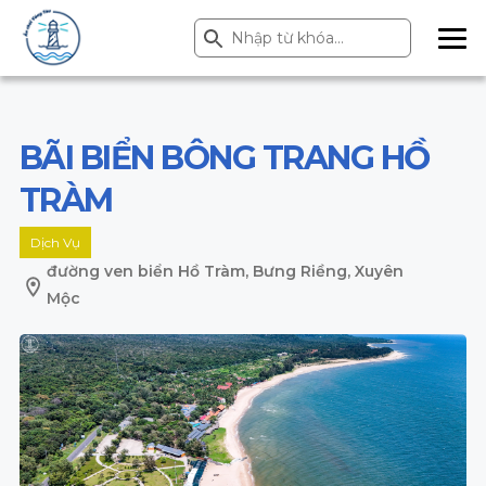
Search Button
Search
for:
ME
NU
BÃI BIỂN BÔNG TRANG HỒ
TRÀM
Dịch Vụ
đường ven biển Hồ Tràm, Bưng Riềng, Xuyên
Mộc