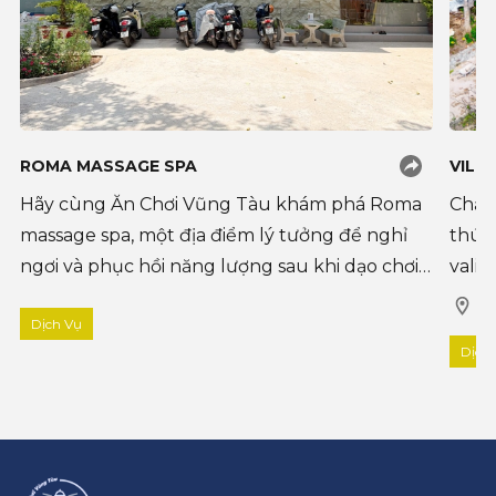
ROMA MASSAGE SPA
VILL
Hãy cùng Ăn Chơi Vũng Tàu khám phá Roma
Chẳn
massage spa, một địa điểm lý tưởng để nghỉ
thúc
ngơi và phục hồi năng lượng sau khi dạo chơi
vali 
tại Bãi Sau hay chợ đêm Vũng Tàu. Với nhiều
chuy
1A
Dịch Vụ
dịch vụ massage mang lại cảm giác thư giã
khỏi 
Dịch
c�