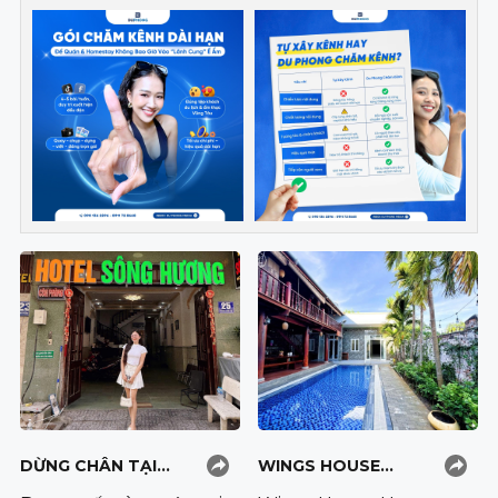
Bãi Sau, khách sạn giúp
muốn trốn khỏi sự xô bồ
du khách dễ dàng di
của cuộc sống đô thị,
chuyển đến các điểm
tìm về chốn bình
vui chơi, ăn uống. Hãy
cùng �
DỪNG CHÂN TẠI
WINGS HOUSE
KHÁCH SẠN SÔNG
HOMESTAY HỒ