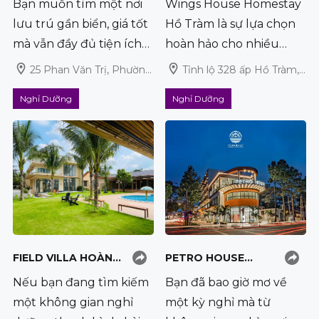
Bạn muốn tìm một nơi
Wings House Homestay
HƯƠNG VŨNG TÀU,
TRÀM – ĐỊA CHỈ
lưu trú gần biển, giá tốt
Hồ Tràm là sự lựa chọn
TẬN HƯỞNG KỲ NGHỈ
NGHỈ DƯỠNG TUYỆT
mà vẫn đầy đủ tiện ích
hoàn hảo cho nhiều
NHẸ NHÀNG BÊN
VỜI CHO TÍN ĐỒ DU
thì không hề khó khi có
khách du lịch bởi không
BIỂN
LỊCH
25 Phan Văn Trị, Phường Thắng Tam
Tỉnh lộ 328 ấp Hồ Tràm, xã Phước Thuận, huyện Xuyên Mộc
khách sạn Sông Hương
gian rộng rãi, riêng tư,
Nghỉ Dưỡng
Nghỉ Dưỡng
Vũng Tàu. Phòng rộng
phù hợp khi đi với gia
rãi, nệm Kymdan êm ái,
đình hoặc nhóm bạn
tất cả tạo nên một
nhiều người, tạo cảm
không gian nghỉ ngơi lý
giác ấm cúng, vui vẻ bên
tưởng
nhau.
FIELD VILLA HOÀNG
PETRO HOUSE
DIỆU: ĐẾN VÀ HOÀ
HOTEL VŨNG TÀU
Nếu bạn đang tìm kiếm
Bạn đã bao giờ mơ về
MÌNH VÀO THIÊN
một không gian nghỉ
một kỳ nghỉ mà từ
NHIÊN