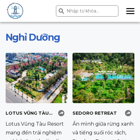
Search Button
Search
for:
ME
NU
Nghỉ Dưỡng
LOTUS VŨNG TÀU
SEDORO RETREAT
RESORT
Lotus Vũng Tàu Resort
Ẩn mình giữa rừng xanh
mang đến trải nghiệm
và tiếng suối róc rách,