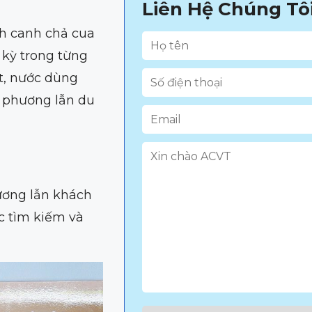
Liên Hệ Chúng Tô
h canh chả cua
 kỳ trong từng
ọt, nước dùng
 phương lẫn du
ương lẫn khách
c tìm kiếm và