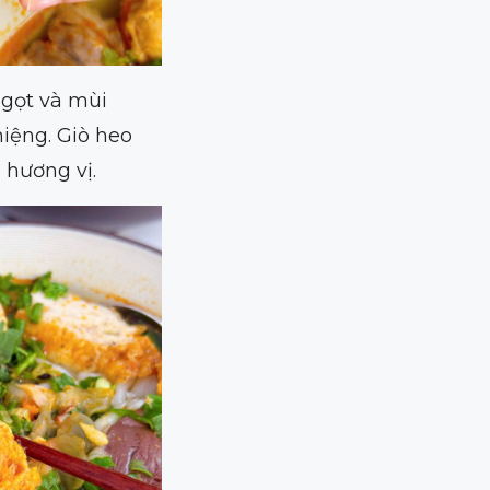
ngọt và mùi
iệng. Giò heo
hương vị.