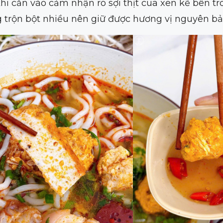
khi cắn vào cảm nhận rõ sợi thịt cua xen kẽ bên tro
 trộn bột nhiều nên giữ được hương vị nguyên bả