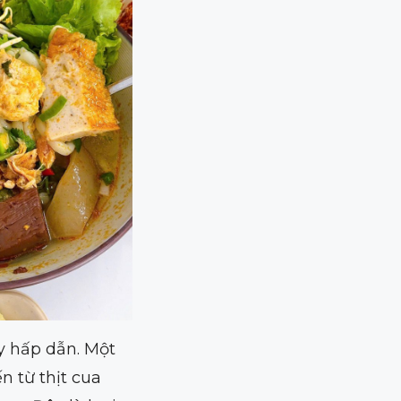
y hấp dẫn. Một
n từ thịt cua