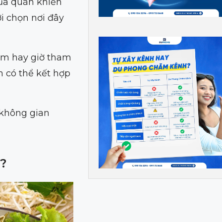
của quán khiến
i chọn nơi đây
làm hay giờ tham
n có thể kết hợp
 không gian
?