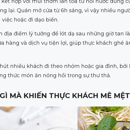
 kết hợp với mùi thơm lan tỏa từ nồi nước dùng 
ng lại. Quán mở cửa từ 6h sáng, vì vậy nhiều ngườ
 việc hoặc đi dạo biển.
ành địa điểm lý tưởng để lót dạ sau những giờ tan 
 hàng và dịch vụ tiện lợi, giúp thực khách ghé ă
hút nhiều khách đi theo nhóm hoặc gia đình, bởi
ng thức món ăn nóng hổi trong sự thư thả.
GÌ MÀ KHIẾN THỰC KHÁCH MÊ MỆT