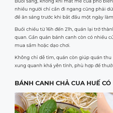
Buổi sáng, không khí mát mẻ của phố biển
nhiều người chỉ cần đi ngang cũng phải dừ
để ăn sáng trước khi bắt đầu một ngày làm
Buổi chiều từ 16h đến 21h, quán lại trở th
quan. Gần quán bánh canh còn có nhiều cửa
mua sắm hoặc dạo chơi.
Không chỉ dễ tìm, quán còn giúp quán thu 
xung quanh khá yên tĩnh, phù hợp để thưở
BÁNH CANH CHẢ CUA HUẾ CÓ 