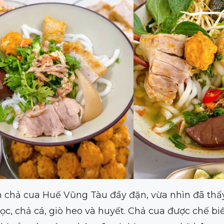
 chả cua Huế Vũng Tàu đầy đặn, vừa nhìn đã thấ
mọc, chả cá, giò heo và huyết. Chả cua được chế biế