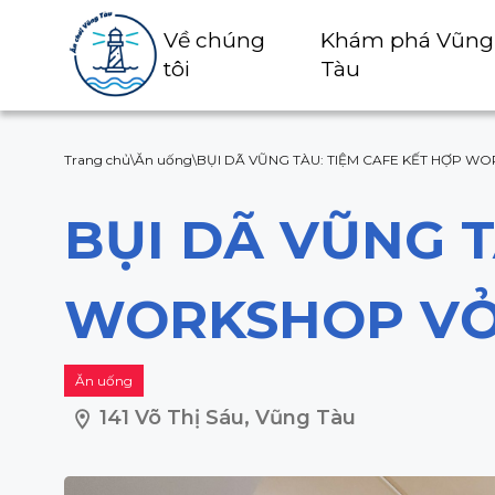
Về chúng
Khám phá Vũng
tôi
Tàu
Trang chủ
\
Ăn uống
\
BỤI DÃ VŨNG TÀU: TIỆM CAFE KẾT HỢP WO
BỤI DÃ VŨNG T
WORKSHOP VỎ 
Ăn uống
141 Võ Thị Sáu, Vũng Tàu