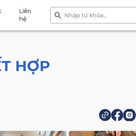
Search
Search Button
c
Liên
for:
hệ
ẾT HỢP