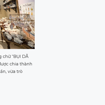
g chữ “BỤI DÃ
được chia thành
ần, vừa trò