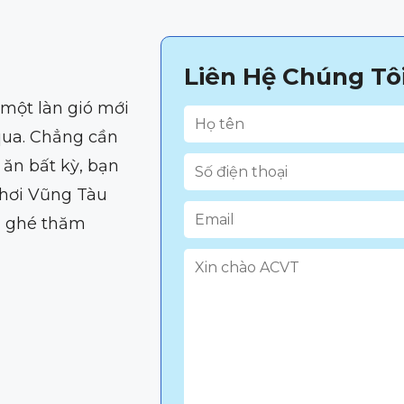
Liên Hệ Chúng Tô
 một làn gió mới
qua. Chẳng cần
ăn bất kỳ, bạn
Chơi Vũng Tàu
u ghé thăm