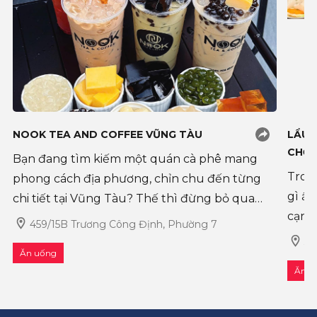
NOOK TEA AND COFFEE VŨNG TÀU
LẨU 
CHỌN
Bạn đang tìm kiếm một quán cà phê mang
Tron
phong cách địa phương, chỉn chu đến từng
gì ấm
chi tiết tại Vũng Tàu? Thế thì đừng bỏ qua
cạnh
Nook Tea and Coffee Vũng Tàu nhé! Nằm
459/15B Trương Công Định, Phường 7
Vũng 
ngay tại địa chỉ 459/15B Trương Công Định,
33
Ăn uống
dạng 
Nook không ch�
Ăn u