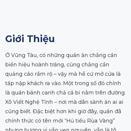
Giới Thiệu
Ở Vũng Tàu, có những quán ăn chẳng cần
biển hiệu hoành tráng, cũng chẳng cần
quảng cáo rầm rộ – vậy mà hễ cứ mở cửa là
tấp nập khách ra vào. Một trong số đó chính
là quán bánh canh chả cá bi nằm trên đường
Xô Viết Nghệ Tĩnh – nơi mà dân sành ăn ai ai
cũng biết. Đặc biệt hơn khi giờ đây, quán đã
chính thức có tên mới “Hủ tiếu Rùa Vàng”
nhưng hương vị vẫn vẹn nguyên, vẫn là tô