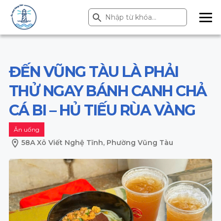
Search Button
Search
for:
ME
NU
ĐẾN VŨNG TÀU LÀ PHẢI
THỬ NGAY BÁNH CANH CHẢ
CÁ BI – HỦ TIẾU RÙA VÀNG
Ăn uống
58A Xô Viết Nghệ Tĩnh, Phường Vũng Tàu