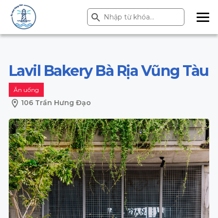
Search Button
Search
for:
ME
NU
Lavil Bakery Bà Rịa Vũng Tàu
Ăn uống
106 Trần Hưng Đạo