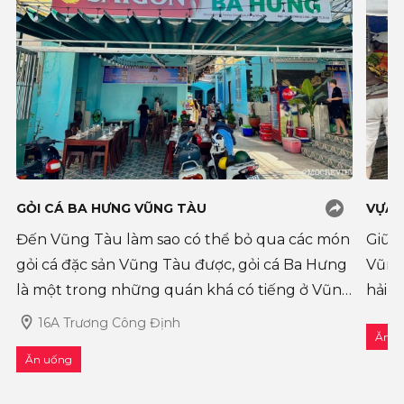
GỎI CÁ BA HƯNG VŨNG TÀU
VỰA 
Đến Vũng Tàu làm sao có thể bỏ qua các món
Giữa
gỏi cá đặc sản Vũng Tàu được, gỏi cá Ba Hưng
Vũng
là một trong những quán khá có tiếng ở Vũng
hải 
Tàu về những mó
nguồn
16A Trương Công Định
Ăn u
nguồ
Ăn uống