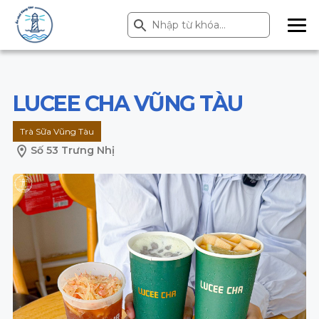
Search Button
Search
for:
ME
NU
LUCEE CHA VŨNG TÀU
Trà Sữa Vũng Tàu
Số 53 Trưng Nhị