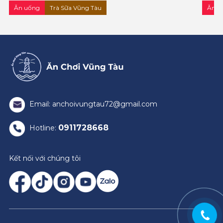
Ăn uống
Trà Sữa Vũng Tàu
Ăn u
Email: anchoivungtau72@gmail.com
0911728668
Hotline:
Kết nối với chúng tôi