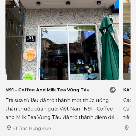
N91 – Coffee And Milk Tea Vũng Tàu
KATI
Trà sữa từ lâu đã trở thành một thức uống
Các t
thân thuộc của người Việt Nam. N91 - Coffee
Café 
and Milk Tea Vũng Tàu đã trở thành điểm đến
tiên 
quen thuộc của các fan trà sữa bởi hương vị
trước
41 Trần Hưng Đạo
64
đồ uống thơm ngon. Cùng với dịch v�
vững