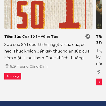
Tiệm Súp Cua Số 1 – Vũng Tàu
TRẠM
STAT
Súp cua Số 1 dẻo, thơm, ngọt vị của cua, óc
Trạm
heo. Thực khách đến đây thường ăn súp cua
kỳ mớ
kèm một ít rau thơm. Thực khách thưởng
dành
thức soup cua đều bưng bát lên để húp để
629 Trương Công Định
cần 
thưởng thức ngay cái mùi vị thơm ngon này
43
Ăn uống
sống 
ch�
Ăn u