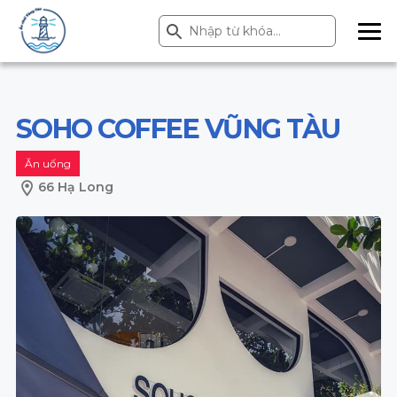
Search Button
Search
for:
ME
NU
SOHO COFFEE VŨNG TÀU
Ăn uống
66 Hạ Long