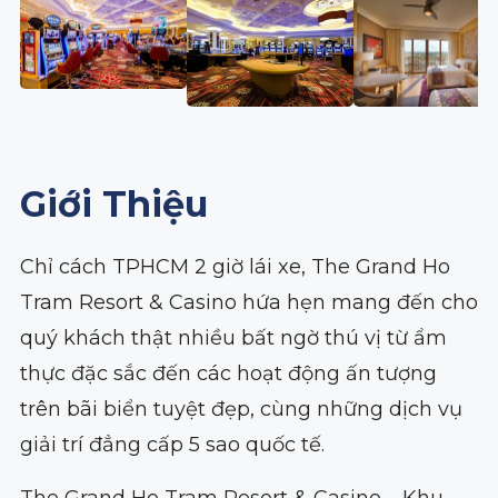
Giới Thiệu
Chỉ cách TPHCM 2 giờ lái xe, The Grand Ho
Tram Resort & Casino hứa hẹn mang đến cho
quý khách thật nhiều bất ngờ thú vị từ ẩm
thực đặc sắc đến các hoạt động ấn tượng
trên bãi biển tuyệt đẹp, cùng những dịch vụ
giải trí đẳng cấp 5 sao quốc tế.