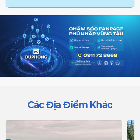
Các Địa Điểm Khác