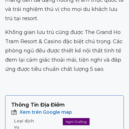
mang đến đa dạng hương vị ẩm thực quốc tế
và trải nghiệm thú vị cho mọi du khách lưu
trú tại resort.
Không gian lưu trú cũng được The Grand Ho
Tram Resort & Casino đặc biệt chú trọng. Các
phòng ngủ đều được thiết kế nội thất tinh tế
đem lại cảm giác thoải mái, tiện nghi và đáp
ứng được tiêu chuẩn chất lượng 5 sao.
Thông Tin Địa Điểm
Xem trên Google map
Loại dịch
Nghỉ Dưỡng
vụ