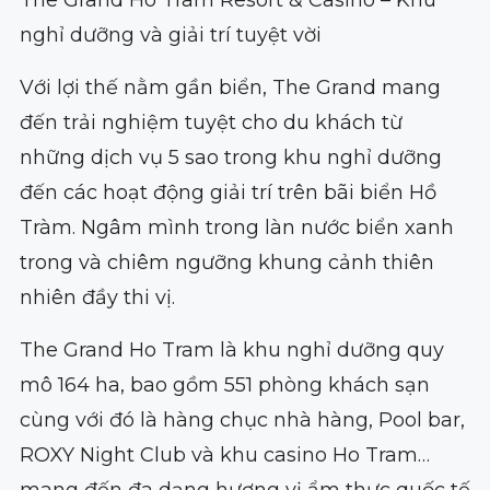
The Grand Ho Tram Resort & Casino – Khu
nghỉ dưỡng và giải trí tuyệt vời
Với lợi thế nằm gần biển, The Grand mang
đến trải nghiệm tuyệt cho du khách từ
những dịch vụ 5 sao trong khu nghỉ dưỡng
đến các hoạt động giải trí trên bãi biển Hồ
Tràm. Ngâm mình trong làn nước biển xanh
trong và chiêm ngưỡng khung cảnh thiên
nhiên đầy thi vị.
The Grand Ho Tram là khu nghỉ dưỡng quy
mô 164 ha, bao gồm 551 phòng khách sạn
cùng với đó là hàng chục nhà hàng, Pool bar,
ROXY Night Club và khu casino Ho Tram…