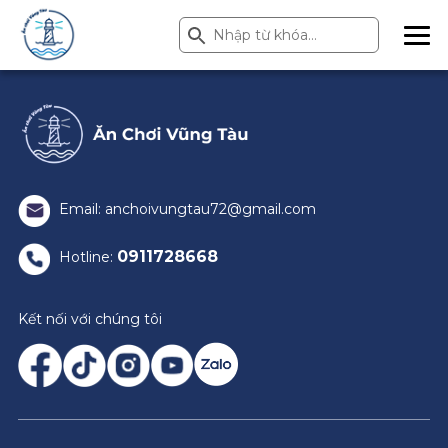
Search Button
Search
for:
ME
NU
Email: anchoivungtau72@gmail.com
0911728668
Hotline:
Kết nối với chúng tôi