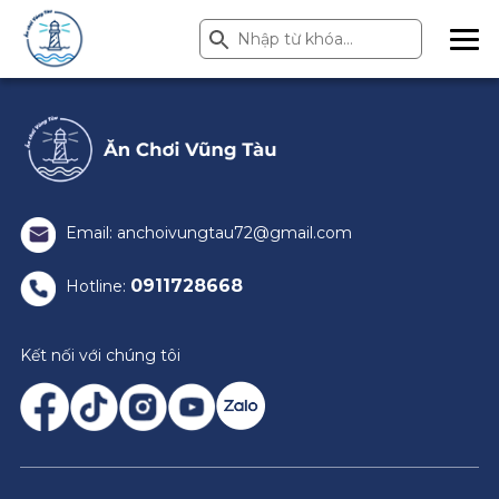
Search Button
Search
for:
ME
NU
Email: anchoivungtau72@gmail.com
0911728668
Hotline:
Kết nối với chúng tôi