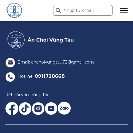
Search Button
Search
for:
ME
NU
Email: anchoivungtau72@gmail.com
0911728668
Hotline:
Kết nối với chúng tôi