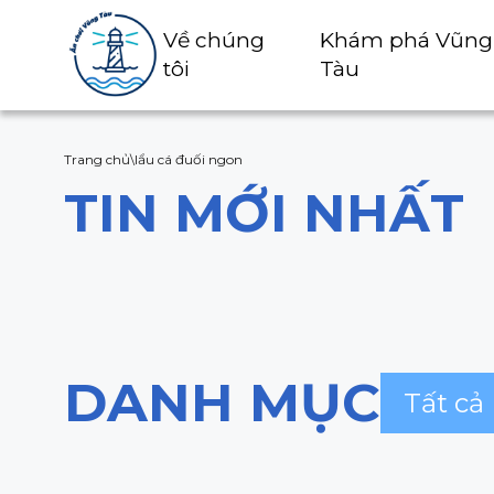
Về chúng
Khám phá Vũng
tôi
Tàu
Trang chủ
\
lẩu cá đuối ngon
TIN MỚI NHẤT
DANH MỤC
Tất cả