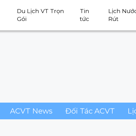
Du Lịch VT Trọn
Tin
Lịch Nướ
Gói
tức
Rút
ACVT News
Đối Tác ACVT
Lị