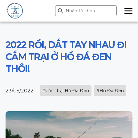
Search Button
Search
for:
ME
NU
2022 RỒI, DẮT TAY NHAU ĐI
CẮM TRẠI Ở HỒ ĐÁ ĐEN
THÔI!
23/05/2022
#Cắm trại Hồ Đá Đen
#Hồ Đá Đen