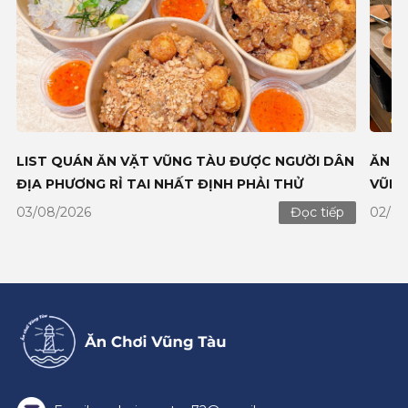
LIST QUÁN ĂN VẶT VŨNG TÀU ĐƯỢC NGƯỜI DÂN
ĂN L
ĐỊA PHƯƠNG RỈ TAI NHẤT ĐỊNH PHẢI THỬ
VŨN
03/08/2026
02/08
Đọc tiếp