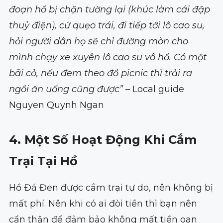
đoạn hồ bị chặn tường lại (khúc làm cái đập
thuỷ điện), cứ quẹo trái, đi tiếp tới lô cao su,
hỏi người dân họ sẽ chỉ đường mòn cho
mình chạy xe xuyên lô cao su vô hồ. Có một
bãi cỏ, nếu đem theo đồ picnic thì trải ra
ngồi ăn uống cũng được”
– Local guide
Nguyen Quynh Ngan
4. Một Số Hoạt Động Khi Cắm
Trại Tại Hồ
Hồ Đá Đen được cắm trại tự do, nên không bị
mất phí. Nên khi có ai đòi tiền thì bạn nên
cẩn thận để đảm bảo không mất tiền oan