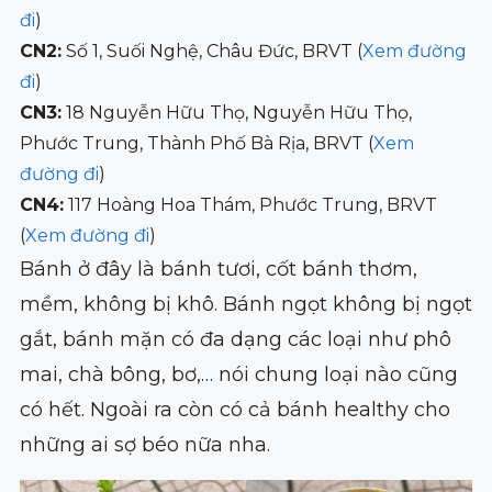
đi
)
CN2:
Số 1, Suối Nghệ, Châu Đức, BRVT (
Xem đường
đi
)
CN3:
18 Nguyễn Hữu Thọ, Nguyễn Hữu Thọ,
Phước Trung, Thành Phố Bà Rịa, BRVT (
Xem
đường đi
)
CN4:
117 Hoàng Hoa Thám, Phước Trung, BRVT
(
Xem đường đi
)
Bánh ở đây là bánh tươi, cốt bánh thơm,
mềm, không bị khô. Bánh ngọt không bị ngọt
gắt, bánh mặn có đa dạng các loại như phô
mai, chà bông, bơ,… nói chung loại nào cũng
có hết. Ngoài ra còn có cả bánh healthy cho
những ai sợ béo nữa nha.