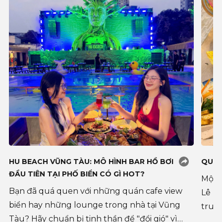
HU BEACH VŨNG TÀU: MÔ HÌNH BAR HỒ BƠI
QUÁN
ĐẦU TIÊN TẠI PHỐ BIỂN CÓ GÌ HOT?
Một 
Bạn đã quá quen với những quán cafe view
Lê H
biển hay những lounge trong nhà tại Vũng
truy
Tàu? Hãy chuẩn bị tinh thần để "đổi gió" vì
thuộ