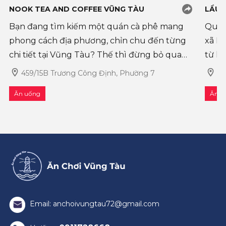
NOOK TEA AND COFFEE VŨNG TÀU
LẨU 
Bạn đang tìm kiếm một quán cà phê mang
Quán 
phong cách địa phương, chỉn chu đến từng
xã L
chi tiết tại Vũng Tàu? Thế thì đừng bỏ qua
từ l
Nook Tea and Coffee Vũng Tàu nhé! Nằm
qu
459/15B Trương Công Định, Phường 7
QL
ngay tại địa chỉ 459/15B Trương Công Định,
Ăn uống
Ăn u
Nook không ch�
Email: anchoivungtau72@gmail.com