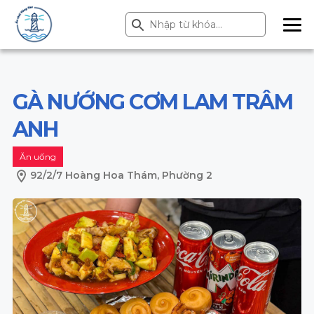
Search Button
Search
for:
ME
NU
GÀ NƯỚNG CƠM LAM TRÂM
ANH
Ăn uống
92/2/7 Hoàng Hoa Thám, Phường 2