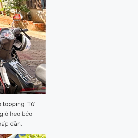
 topping. Từ
giò heo béo
hấp dẫn.