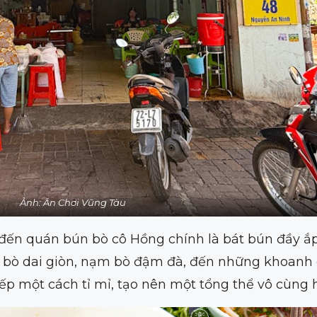
Ảnh: Ăn Chơi Vũng Tàu
đến quán bún bò cô Hồng chính là bát bún đầy ắp
 bò dai giòn, nạm bò đậm đà, đến những khoanh 
ếp một cách tỉ mỉ, tạo nên một tổng thể vô cùng 