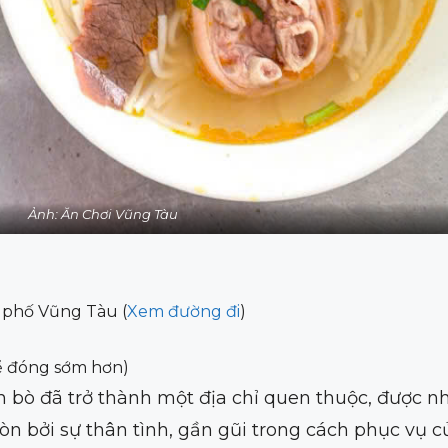
Ảnh: Ăn Chơi Vũng Tàu
 phố Vũng Tàu (
Xem đường đi
)
hể đóng sớm hơn)
bò đã trở thành một địa chỉ quen thuộc, được nh
òn bởi sự thân tình, gần gũi trong cách phục vụ c