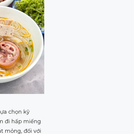
lựa chọn kỹ
em đi hấp miếng
át mỏng, đối với