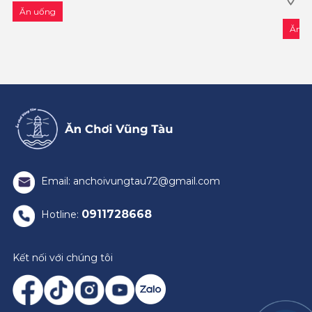
68
Ăn uống
bây giờ, Tường Vân vẫn kiên trì gi�
thời 
Ăn u
Email: anchoivungtau72@gmail.com
0911728668
Hotline:
Kết nối với chúng tôi