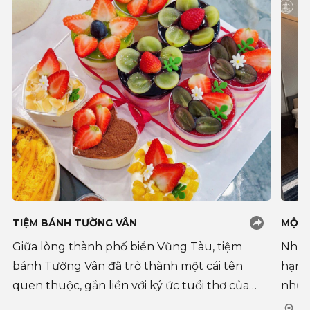
TIỆM BÁNH TƯỜNG VÂN
MỘC 
Giữa lòng thành phố biển Vũng Tàu, tiệm
Nhu 
bánh Tường Vân đã trở thành một cái tên
hạn,
quen thuộc, gắn liền với ký ức tuổi thơ của
nhữn
biết bao thế hệ người dân nơi đây. Và cho tới
tăng.