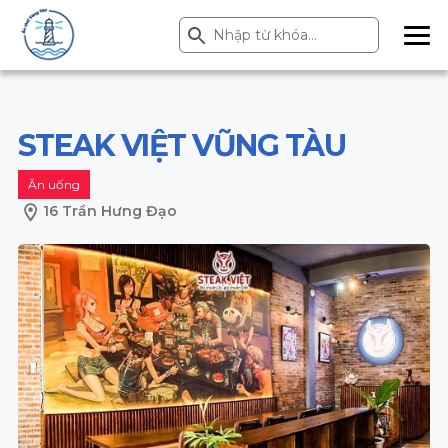
Search Button
Search
for:
ME
NU
STEAK VIỆT VŨNG TÀU
Ăn uống
16 Trần Hưng Đạo