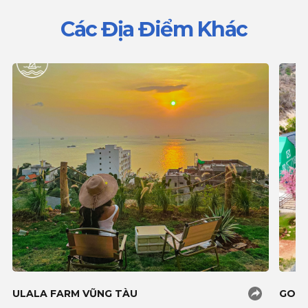
Các Địa Điểm Khác
ULALA FARM VŨNG TÀU
GOZO