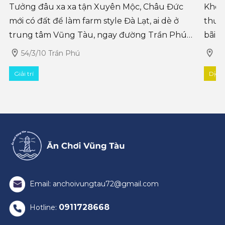
Tưởng đâu xa xa tận Xuyên Mộc, Châu Đức
Không
mới có đất để làm farm style Đà Lạt, ai dè ở
thườ
trung tâm Vũng Tàu, ngay đường Trần Phú
bãi b
cũng có Ulala Farm mới toanh, view biển trực
còn m
54/3/10 Trần Phú
Ấp
diện, với rất nhiều hoạt động cho cả gia
Giải trí
Dịch
Email: anchoivungtau72@gmail.com
0911728668
Hotline: