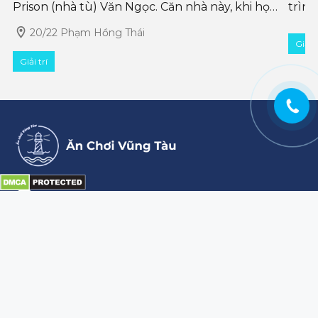
Prison (nhà tù) Văn Ngọc. Căn nhà này, khi họa
trìn
sĩ Văn Ngọc mua, nó loằng ngoằng khi cứ
kiến 
20/22 Phạm Hồng Thái
Giải t
nghệ 
Giải trí
Email: anchoivungtau72@gmail.com
0911728668
Hotline:
Kết nối với chúng tôi