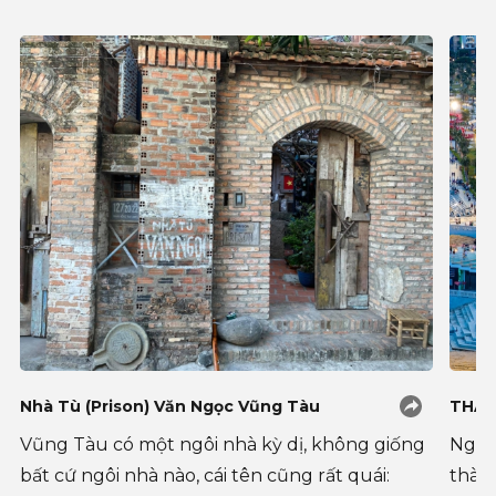
Nhà Tù (Prison) Văn Ngọc Vũng Tàu
THÁP
Vũng Tàu có một ngôi nhà kỳ dị, không giống
Ngày
bất cứ ngôi nhà nào, cái tên cũng rất quái:
thàn