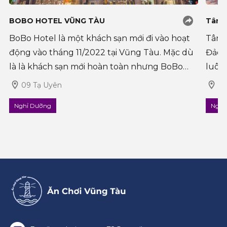
BOBO HOTEL VŨNG TÀU
Tân 
BoBo Hotel là một khách sạn mới đi vào hoạt
Tân S
động vào tháng 11/2022 tại Vũng Tàu. Mặc dù
Đảo S
là là khách sạn mới hoàn toàn nhưng BoBo
luôn 
Hotel được đa số khách du lịch yêu thích bởi
chất
09 Tạ Uyên
số
sự chỉnh chu, tinh tế từ trong ra ngoài. Cù
hài l
Nghỉ Dưỡng
Nghỉ