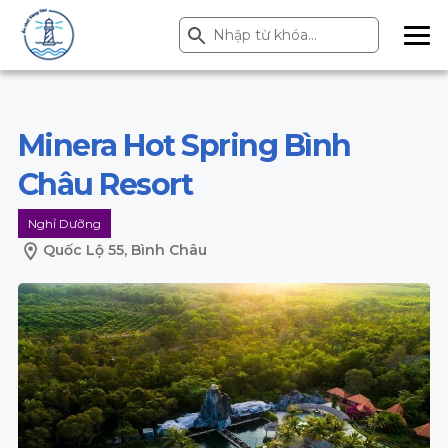
Search Button
Search
for:
ME
NU
Minera Hot Spring Bình
Châu Resort
Nghỉ Dưỡng
Quốc Lộ 55, Bình Châu