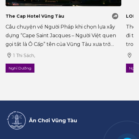
The Cap Hotel Vũng Tàu
LONG
Câu chuyện về Người Pháp khi chọn lựa xây
Thời 
dựng “Cape Saint Jacques – Người Việt quen
đi tắ
gọi tắt là Ô Cấp” tên của Vũng Tàu xưa trở
trong
thành thành phố cảng, du lịch nghỉ mát đầu
chơi 
1 Thi Sách,
86
tiên ở xứ Đông Dương hàng trăm năm
Cung 
Nghỉ Dưỡng
Nghỉ