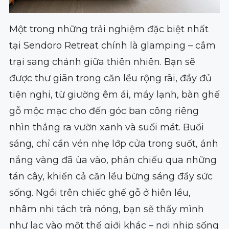
Một trong những trải nghiệm đặc biệt nhất
tại Sendoro Retreat chính là glamping – cắm
trại sang chảnh giữa thiên nhiên. Bạn sẽ
được thư giãn trong căn lều rộng rãi, đầy đủ
tiện nghi, từ giường êm ái, máy lạnh, bàn ghế
gỗ mộc mạc cho đến góc ban công riêng
nhìn thẳng ra vườn xanh và suối mát. Buổi
sáng, chỉ cần vén nhẹ lớp cửa trong suốt, ánh
nắng vàng đã ùa vào, phản chiếu qua những
tán cây, khiến cả căn lều bừng sáng đầy sức
sống. Ngồi trên chiếc ghế gỗ ở hiên lều,
nhâm nhi tách trà nóng, bạn sẽ thấy mình
như lạc vào một thế giới khác – nơi nhịp sống