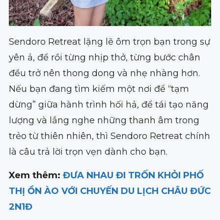
Sendoro Retreat lặng lẽ ôm trọn bạn trong sự
yên ả, để rồi từng nhịp thở, từng bước chân
đều trở nên thong dong và nhẹ nhàng hơn.
Nếu bạn đang tìm kiếm một nơi để “tạm
dừng” giữa hành trình hối hả, để tái tạo năng
lượng và lắng nghe những thanh âm trong
trẻo từ thiên nhiên, thì Sendoro Retreat chính
là câu trả lời trọn vẹn dành cho bạn.
Xem thêm:
ĐƯA NHAU ĐI TRỐN KHỎI PHỐ
THỊ ỒN ÀO VỚI CHUYẾN DU LỊCH CHÂU ĐỨC
2N1Đ