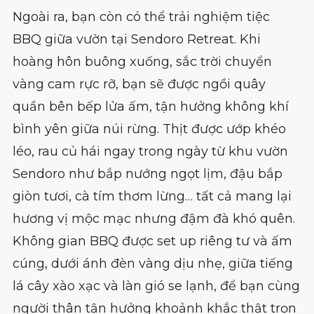
Ngoài ra, bạn còn có thể trải nghiệm tiệc
BBQ giữa vườn tại Sendoro Retreat. Khi
hoàng hôn buông xuống, sắc trời chuyển
vàng cam rực rỡ, bạn sẽ được ngồi quây
quần bên bếp lửa ấm, tận hưởng không khí
bình yên giữa núi rừng. Thịt được ướp khéo
léo, rau củ hái ngay trong ngày từ khu vườn
Sendoro như bắp nướng ngọt lịm, đậu bắp
giòn tươi, cà tím thơm lừng… tất cả mang lại
hương vị mộc mạc nhưng đậm đà khó quên.
Không gian BBQ được set up riêng tư và ấm
cúng, dưới ánh đèn vàng dịu nhẹ, giữa tiếng
lá cây xào xạc và làn gió se lạnh, để bạn cùng
người thân tận hưởng khoảnh khắc thật trọn