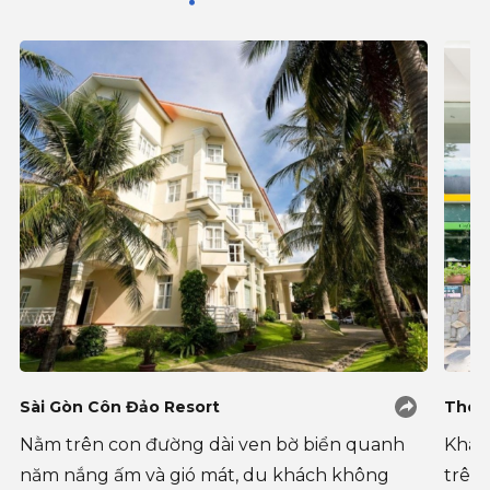
Sài Gòn Côn Đảo Resort
The 
Nằm trên con đường dài ven bờ biển quanh
Khách
năm nắng ấm và gió mát, du khách không
trên 