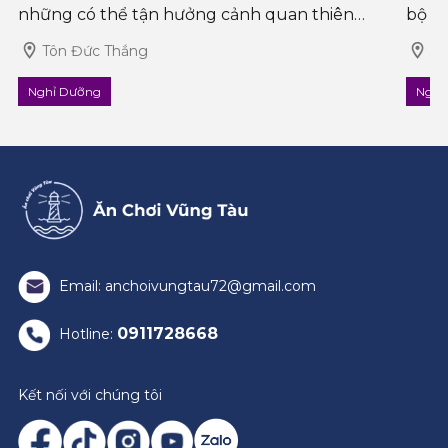
những có thể tận hưởng cảnh quan thiên
bộ v
nhiên tươi đẹp, không gian yên bình mà còn
bài t
Tôn Đức Thắng
30
được thưởng thức những món ăn địa phương
Nghỉ Dưỡng
Nghỉ
hấp d�
Email: anchoivungtau72@gmail.com
0911728668
Hotline:
Kết nối với chúng tôi