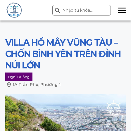
Search Button
Search
for:
ME
NU
VILLA HỒ MÂY VŨNG TÀU –
CHỐN BÌNH YÊN TRÊN ĐỈNH
NÚI LỚN
Nghỉ Dưỡng
1A Trần Phú, Phường 1