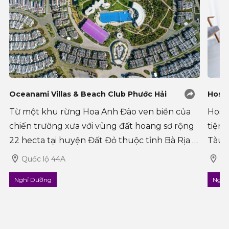
Oceanami Villas & Beach Club Phước Hải
Host
Từ một khu rừng Hoa Anh Đào ven biển của
Hoste
chiến trường xưa với vùng đất hoang sơ rộng
tiện
22 hecta tại huyện Đất Đỏ thuộc tỉnh Bà Rịa –
Tàu 
Vũng Tàu. Vào năm 2010 một dự án du lịch
tiện 
Quốc lộ 44A
7 
nghỉ dưỡng được hình thành và đ�
Nghỉ Dưỡng
Nghỉ