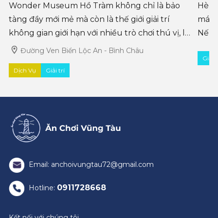
Wonder Museum Hồ Tràm không chỉ là bảo
Hè đã
tàng đầy mới mẻ mà còn là thế giới giải trí
mát m
không gian giới hạn với nhiều trò chơi thú vị, là
Nếu c
một điểm vui chơi cực kỳ đáng đến vào mỗi
trí đ
Đường Ven Biển Lộc An - Bình Châu
Giải t
cuối tuần, dành cho cả người l
hoạt
Dịch Vụ
Giải trí
Email: anchoivungtau72@gmail.com
0911728668
Hotline:
Kết nối với chúng tôi