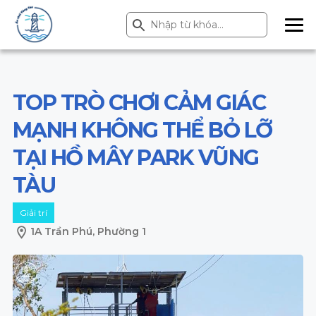
Search Button
Search
for:
ME
NU
TOP TRÒ CHƠI CẢM GIÁC
MẠNH KHÔNG THỂ BỎ LỠ
TẠI HỒ MÂY PARK VŨNG
TÀU
Giải trí
1A Trần Phú, Phường 1