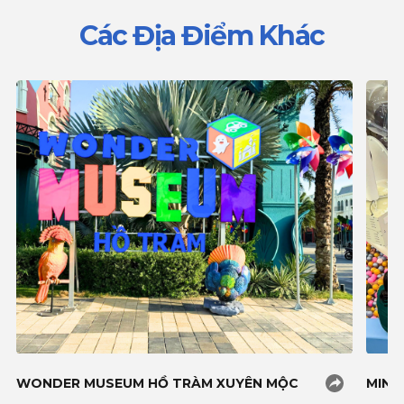
Các Địa Điểm Khác
WONDER MUSEUM HỒ TRÀM XUYÊN MỘC
MIN 