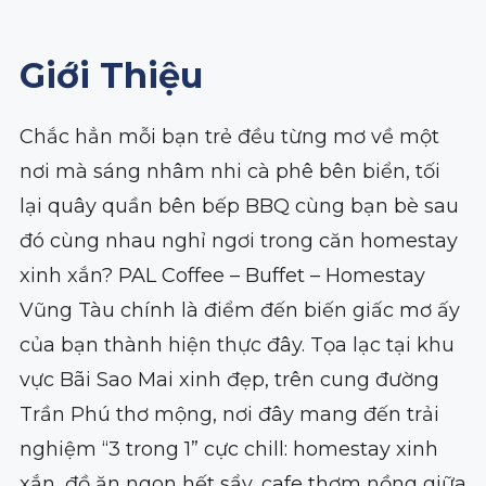
Giới Thiệu
Chắc hẳn mỗi bạn trẻ đều từng mơ về một
nơi mà sáng nhâm nhi cà phê bên biển, tối
lại quây quần bên bếp BBQ cùng bạn bè sau
đó cùng nhau nghỉ ngơi trong căn homestay
xinh xắn? PAL Coffee – Buffet – Homestay
Vũng Tàu chính là điểm đến biến giấc mơ ấy
của bạn thành hiện thực đây. Tọa lạc tại khu
vực Bãi Sao Mai xinh đẹp, trên cung đường
Trần Phú thơ mộng, nơi đây mang đến trải
nghiệm “3 trong 1” cực chill: homestay xinh
xắn, đồ ăn ngon hết sẩy, cafe thơm nồng giữa