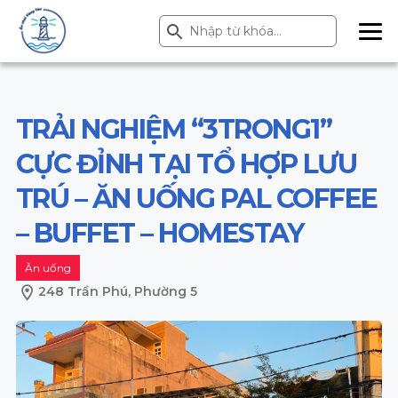
Search Button
Search
for:
ME
NU
TRẢI NGHIỆM “3TRONG1”
CỰC ĐỈNH TẠI TỔ HỢP LƯU
TRÚ – ĂN UỐNG PAL COFFEE
– BUFFET – HOMESTAY
Ăn uống
248 Trần Phú, Phường 5