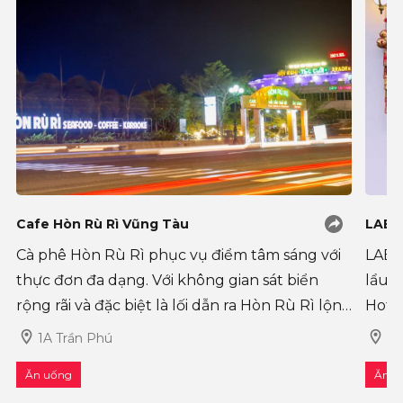
Cafe Hòn Rù Rì Vũng Tàu
LABO
Cà phê Hòn Rù Rì phục vụ điểm tâm sáng với
LABO
thực đơn đa dạng. Với không gian sát biển
lẩu n
rộng rãi và đặc biệt là lối dẫn ra Hòn Rù Rì lộng
Hotp
gió. Lật lại dòng lịch s�
“Ăn 
1A Trần Phú
21
Ăn uống
Ăn u