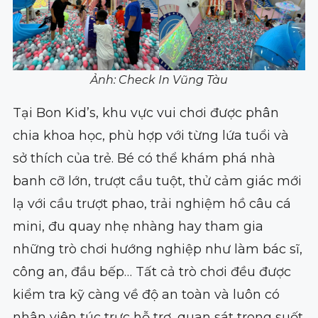
Ảnh: Check In Vũng Tàu
Tại Bon Kid’s, khu vực vui chơi được phân
chia khoa học, phù hợp với từng lứa tuổi và
sở thích của trẻ. Bé có thể khám phá nhà
banh cỡ lớn, trượt cầu tuột, thử cảm giác mới
lạ với cầu trượt phao, trải nghiệm hồ câu cá
mini, đu quay nhẹ nhàng hay tham gia
những trò chơi hướng nghiệp như làm bác sĩ,
công an, đầu bếp… Tất cả trò chơi đều được
kiểm tra kỹ càng về độ an toàn và luôn có
nhân viên túc trực hỗ trợ, quan sát trong suốt