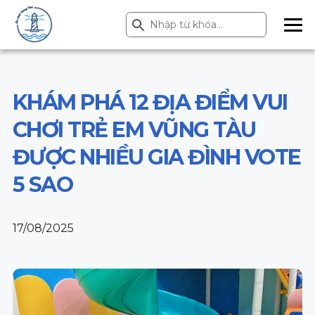
Search Button
Search
for:
ME
NU
KHÁM PHÁ 12 ĐỊA ĐIỂM VUI
CHƠI TRẺ EM VŨNG TÀU
ĐƯỢC NHIỀU GIA ĐÌNH VOTE
5 SAO
17/08/2025