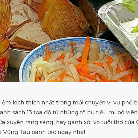
iệm kích thích nhất trong mỗi chuyến vi vu phố b
h sách 13 tọa độ từ những tô hủ tiếu mì bò viên 
a xuyên rạng sáng, hay gánh xôi vò tuổi thơ của
ơi Vũng Tàu oanh tạc ngay nhé!