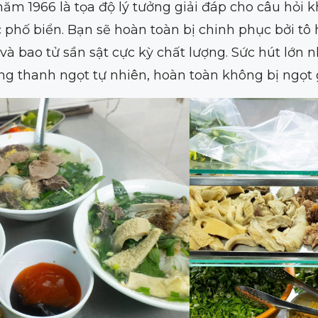
 năm 1966 là tọa độ lý tưởng giải đáp cho câu hỏi
hố biển. Bạn sẽ hoàn toàn bị chinh phục bởi tô 
ao tử sần sật cực kỳ chất lượng. Sức hút lớn nh
g thanh ngọt tự nhiên, hoàn toàn không bị ngọt g