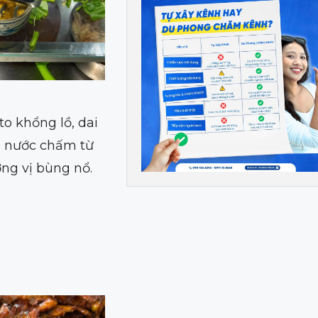
o khổng lồ, dai
én nước chấm từ
ơng vị bùng nổ.