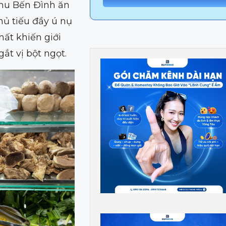
 khu Bến Đình ăn
hủ tiếu đầy ú nụ
ất khiến giới
ắt vị bột ngọt.