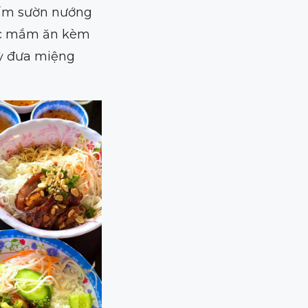
tấm sườn nướng
ước mắm ăn kèm
kỳ đưa miệng