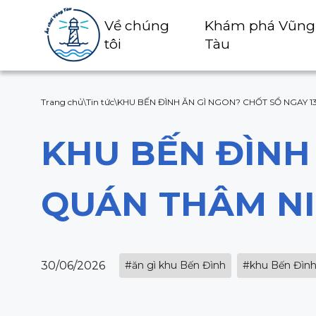
Về chúng
Khám phá Vũng
tôi
Tàu
Trang chủ
\
Tin tức
\
KHU BẾN ĐÌNH ĂN GÌ NGON? CHỐT SỔ NGAY 1
KHU BẾN ĐÌNH 
QUÁN THÂM NI
30/06/2026
#ăn gì khu Bến Đình
#khu Bến Đình