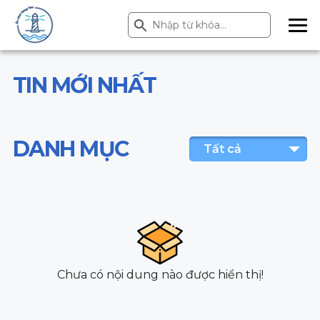
Search Button
Search
for:
ME
NU
TIN MỚI NHẤT
DANH MỤC
Tất cả
Chưa có nội dung nào được hiển thị!