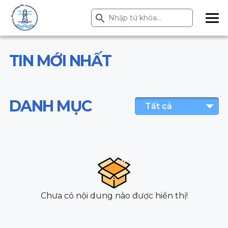
Search Button
Search
for:
ME
NU
TIN MỚI NHẤT
DANH MỤC
Tất cả
Chưa có nội dung nào được hiển thị!