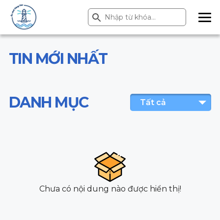
Search Button
Search
for:
ME
NU
TIN MỚI NHẤT
DANH MỤC
Tất cả
Chưa có nội dung nào được hiển thị!