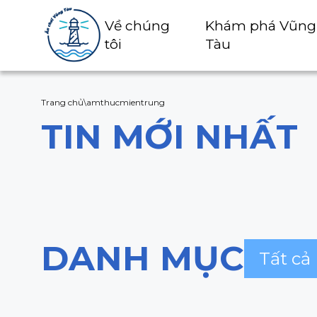
Về chúng
Khám phá Vũng
tôi
Tàu
Trang chủ
\
amthucmientrung
TIN MỚI NHẤT
DANH MỤC
Tất cả