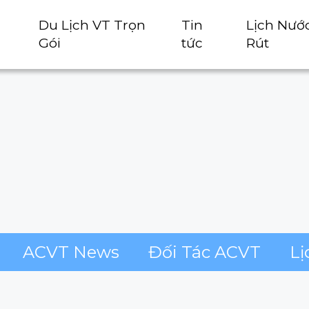
Du Lịch VT Trọn
Tin
Lịch Nướ
Gói
tức
Rút
ACVT News
Đối Tác ACVT
Lị