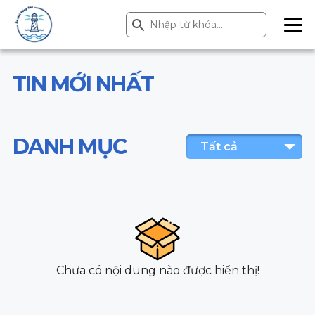
Search Button
Search
for:
ME
NU
TIN MỚI NHẤT
DANH MỤC
Tất cả
Chưa có nội dung nào được hiển thị!