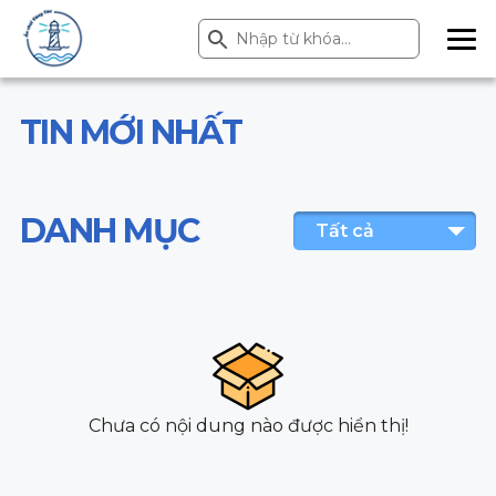
Search Button
Search
for:
ME
NU
TIN MỚI NHẤT
DANH MỤC
Tất cả
Chưa có nội dung nào được hiển thị!