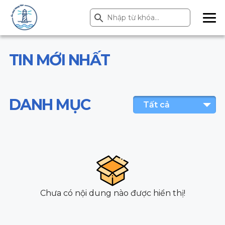
Search Button
Search
for:
ME
NU
TIN MỚI NHẤT
DANH MỤC
Tất cả
Chưa có nội dung nào được hiển thị!