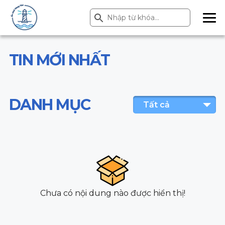
Search Button
Search
for:
ME
NU
TIN MỚI NHẤT
DANH MỤC
Tất cả
Chưa có nội dung nào được hiển thị!