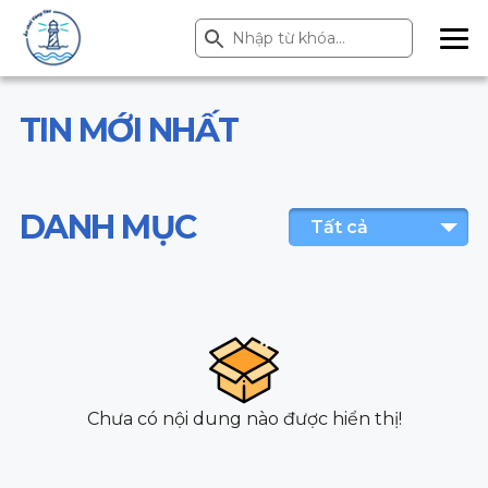
Search Button
Search
for:
ME
NU
TIN MỚI NHẤT
DANH MỤC
Tất cả
Chưa có nội dung nào được hiển thị!