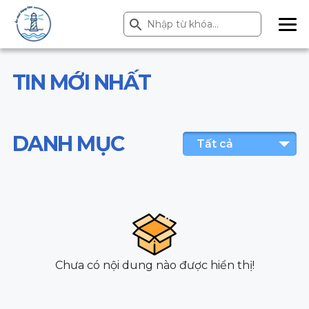
Search Button
Search
for:
ME
NU
TIN MỚI NHẤT
DANH MỤC
Tất cả
Chưa có nội dung nào được hiển thị!