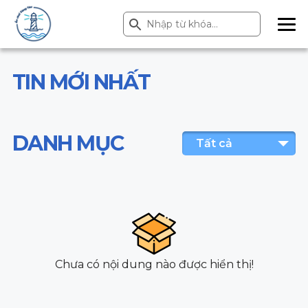
Search Button
Search
for:
ME
NU
TIN MỚI NHẤT
DANH MỤC
Tất cả
Chưa có nội dung nào được hiển thị!