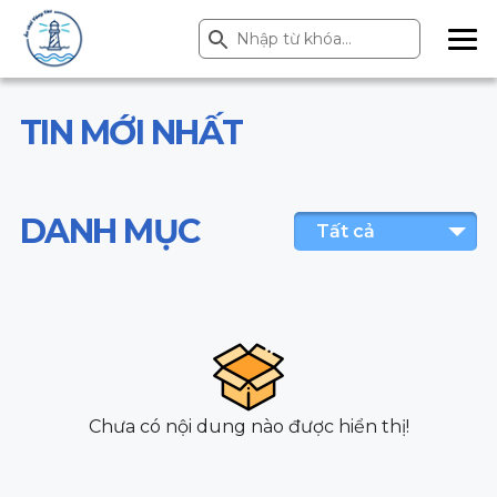
Search Button
Search
for:
ME
NU
TIN MỚI NHẤT
DANH MỤC
Tất cả
Chưa có nội dung nào được hiển thị!