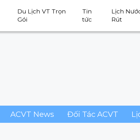
Du Lịch VT Trọn
Tin
Lịch Nướ
Gói
tức
Rút
ACVT News
Đối Tác ACVT
Lị