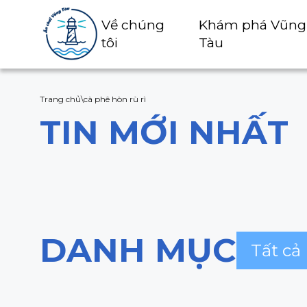
Về chúng
Khám phá Vũng
tôi
Tàu
Trang chủ
\
cà phê hòn rù rì
TIN MỚI NHẤT
DANH MỤC
Tất cả