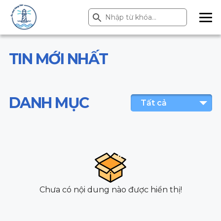
Search Button
Search
for:
ME
NU
TIN MỚI NHẤT
DANH MỤC
Tất cả
Chưa có nội dung nào được hiển thị!