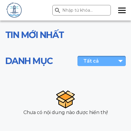
Search Button
Search
for:
ME
NU
TIN MỚI NHẤT
DANH MỤC
Tất cả
Chưa có nội dung nào được hiển thị!