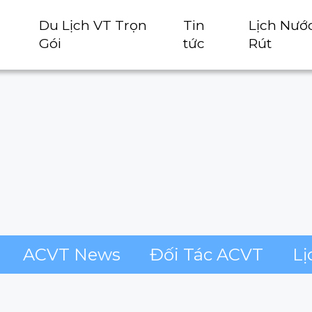
Du Lịch VT Trọn
Tin
Lịch Nướ
Gói
tức
Rút
ACVT News
Đối Tác ACVT
Lị