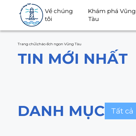
Về chúng
Khám phá Vũng
tôi
Tàu
Trang chủ
\
cháo ếch ngon Vũng Tàu
TIN MỚI NHẤT
DANH MỤC
Tất cả