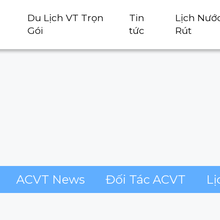
Du Lịch VT Trọn
Tin
Lịch Nướ
Gói
tức
Rút
ACVT News
Đối Tác ACVT
Lị