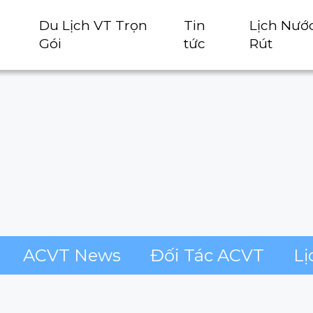
Du Lịch VT Trọn
Tin
Lịch Nướ
Gói
tức
Rút
ACVT News
Đối Tác ACVT
Lị