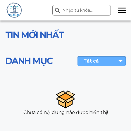
Search Button
Search
for:
ME
NU
TIN MỚI NHẤT
DANH MỤC
Tất cả
Chưa có nội dung nào được hiển thị!