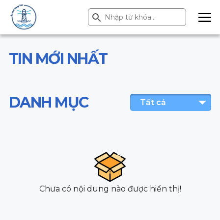
Search Button
Search
for:
ME
NU
TIN MỚI NHẤT
DANH MỤC
Tất cả
Chưa có nội dung nào được hiển thị!