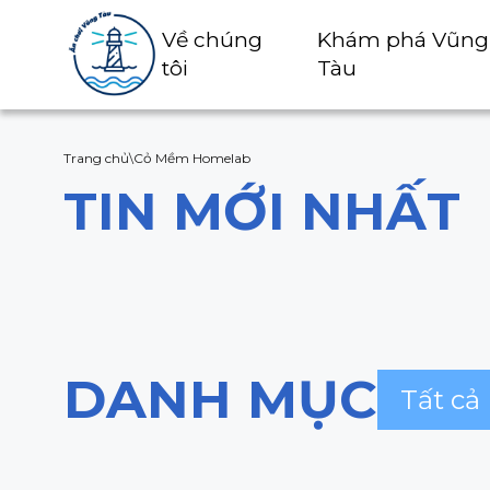
Về chúng
Khám phá Vũng
tôi
Tàu
Trang chủ
\
Cỏ Mềm Homelab
TIN MỚI NHẤT
DANH MỤC
Tất cả