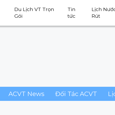
Du Lịch VT Trọn
Tin
Lịch Nướ
Gói
tức
Rút
ACVT News
Đối Tác ACVT
Lị