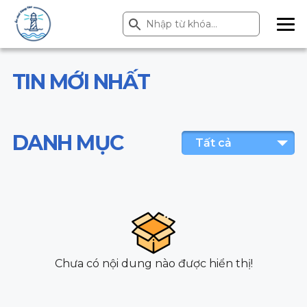
Search Button
Search
for:
ME
NU
TIN MỚI NHẤT
DANH MỤC
Tất cả
Chưa có nội dung nào được hiển thị!